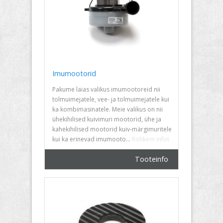
Imumootorid
Pakume laias valikus imumootoreid nii
tolmuimejatele, vee- ja tolmuimejatele kui
ka kombimasinatele. Meie valikus on nii
ühekihilised kuivimuri mootorid, ühe ja
kahekihilised mootorid kuiv-märgimuritele
kui ka erinevad imumooto...
Rohkem infot
Tooteinfo