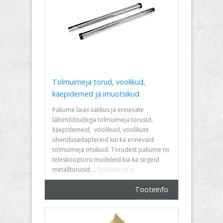
Tolmuimeja torud, voolikud,
käepidemed ja imuotsikud
Pakume laias valikus ja erinevate
läbimõõtudega tolmuimeja torusid,
käepidemeid, voolikuid, voolikute
ühendusadaptereid kui ka erinevaid
tolmuimeja otsikuid. Torudest pakume nii
teleskooptoru mudeleid kui ka sirgeid
metalltorusid....
Rohkem infot
Tooteinfo