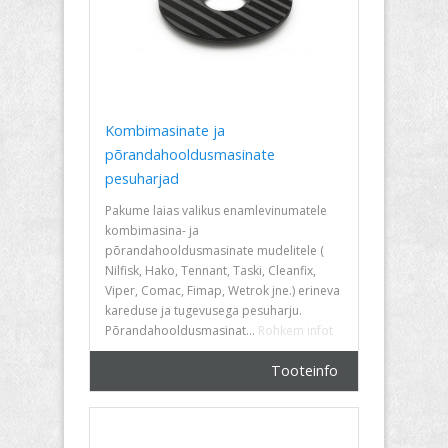
Kombimasinate ja
põrandahooldusmasinate
pesuharjad
Pakume laias valikus enamlevinumatele
kombimasina- ja
põrandahooldusmasinate mudelitele (
Nilfisk, Hako, Tennant, Taski, Cleanfix,
Viper, Comac, Fimap, Wetrok jne.) erineva
kareduse ja tugevusega pesuharju.
Põrandahooldusmasinat...
Rohkem infot
Tooteinfo