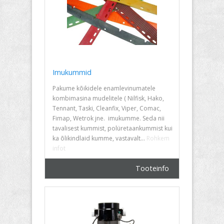
- Põrandahooldusmasinad
- Kombineeritud põrandapesumasinad
- Vaibapesumasinad ja puhurid
- Survepesurid
Imukummid
Pakume kõikidele enamlevinumatele
- Masinate kulu ja varuosad
kombimasina mudelitele ( Nilfisk, Hako,
Tennant, Taski, Cleanfix, Viper, Comac,
Paberitooted
Fimap, Wetrok jne. imukumme. Seda nii
tavalisest kummist, polüretaankummist kui
Kaubamärgid ja kataloogid
ka õlikindlaid kumme, vastavalt...
Rohkem
Kontakt
infot
Tooteinfo