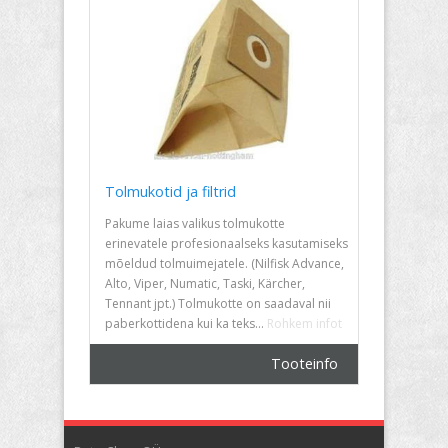
Tolmukotid ja filtrid
Pakume laias valikus tolmukotte
erinevatele profesionaalseks kasutamiseks
mõeldud tolmuimejatele. (Nilfisk Advance,
Alto, Viper, Numatic, Taski, Kärcher,
Tennant jpt.) Tolmukotte on saadaval nii
paberkottidena kui ka teks...
Rohkem infot
Tooteinfo