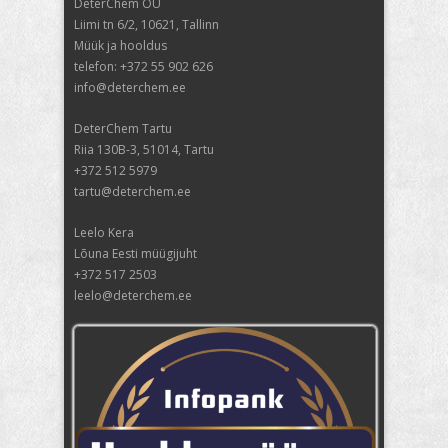
DeterChem OÜ
Liimi tn 6/2, 10621, Tallinn
Müük ja hooldus
telefon: +372 55 902 626
info@deterchem.ee
DeterChem Tartu
Riia 130B-3, 51014, Tartu
+372 512 5979
tartu@deterchem.ee
Leelo Kera
Lõuna Eesti müügijuht
+372 517 2503
leelo@deterchem.ee