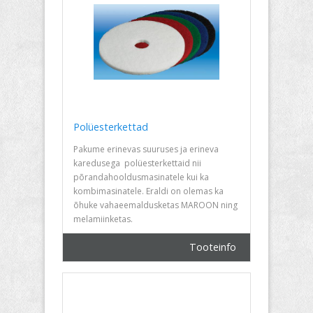
Polüesterkettad
Pakume erinevas suuruses ja erineva
karedusega polüesterkettaid nii
põrandahooldusmasinatele kui ka
kombimasinatele. Eraldi on olemas ka
õhuke vahaeemaldusketas MAROON ning
melamiinketas.
Tooteinfo