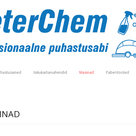
hastusained
Isikukaitsevahendid
Masinad
Paberitooted
INAD