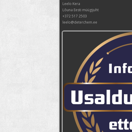
Leelo Kera
Lõuna Eesti müügijuht
+372 517 2503
leelo@deterchem.ee