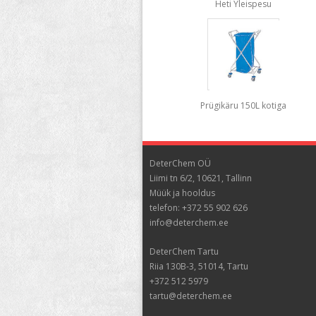
Heti Yleispesu
Prügikäru 150L kotiga
DeterChem OÜ
Liimi tn 6/2, 10621, Tallinn
Müük ja hooldus
telefon: +372 55 902 626
info@deterchem.ee
DeterChem Tartu
Riia 130B-3, 51014, Tartu
+372 512 5979
tartu@deterchem.ee