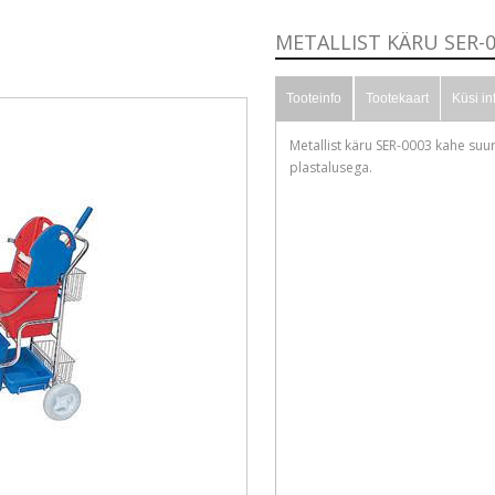
METALLIST KÄRU SER-
Tooteinfo
Tootekaart
Küsi in
Metallist käru SER-0003 kahe suur
plastalusega.